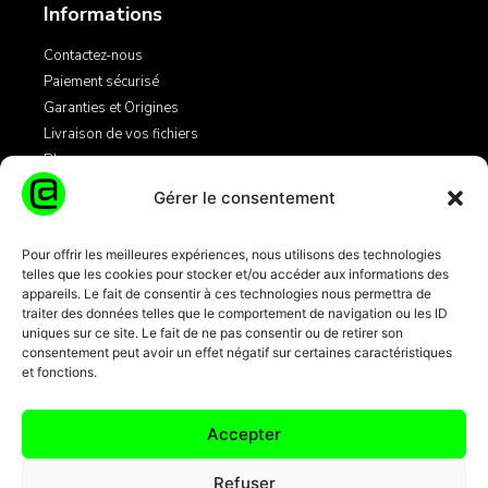
Informations
Contactez-nous
Paiement sécurisé
Garanties et Origines
Livraison de vos fichiers
Blog
Gérer le consentement
Légales
Pour offrir les meilleures expériences, nous utilisons des technologies
telles que les cookies pour stocker et/ou accéder aux informations des
Mentions Légales
appareils. Le fait de consentir à ces technologies nous permettra de
Conditions Générales de Vente
traiter des données telles que le comportement de navigation ou les ID
Informations Cookies
uniques sur ce site. Le fait de ne pas consentir ou de retirer son
consentement peut avoir un effet négatif sur certaines caractéristiques
et fonctions.
Transactions par carte bancaire
100% sécurisées 3D Secure + SSL
Accepter
Refuser