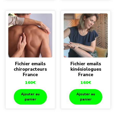
Fichier emails
Fichier emails
chiropracteurs
kinésiologues
France
France
160
€
160
€
Ajouter au
Ajouter au
panier
panier