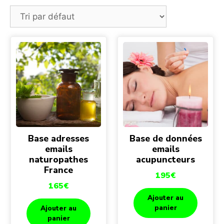
Base adresses
Base de données
emails
emails
naturopathes
acupuncteurs
France
195
€
165
€
Ajouter au
panier
Ajouter au
panier