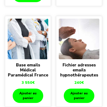
Base emails
Fichier adresses
Médical
emails
Paramédical France
hypnothérapeutes
3 550
€
240
€
Ajouter au
Ajouter au
panier
panier