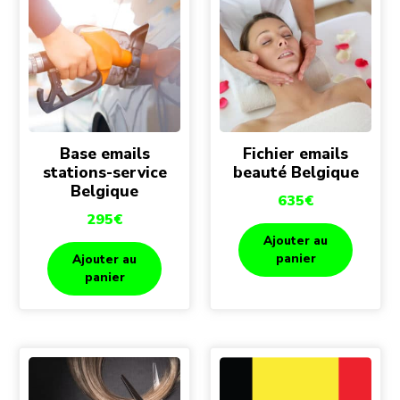
Base emails
Fichier emails
stations-service
beauté Belgique
Belgique
635
€
295
€
Ajouter au
panier
Ajouter au
panier