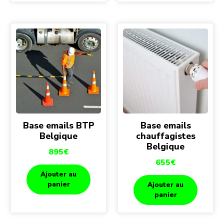
Base emails BTP
Base emails
Belgique
chauffagistes
Belgique
895
€
655
€
Ajouter au
panier
Ajouter au
panier