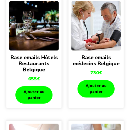
Base emails Hôtels
Base emails
Restaurants
médecins Belgique
Belgique
730
€
655
€
Ajouter au
panier
Ajouter au
panier