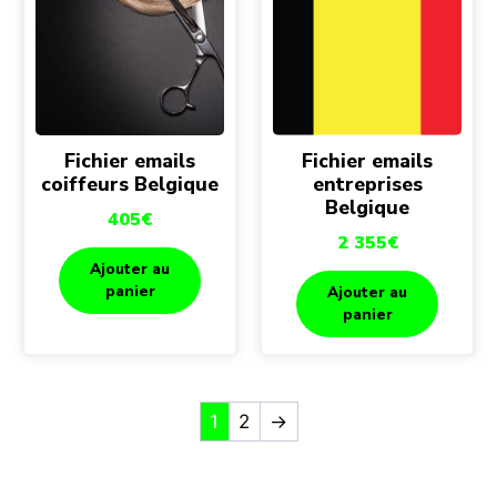
Fichier emails
Fichier emails
coiffeurs Belgique
entreprises
Belgique
405
€
2 355
€
Ajouter au
panier
Ajouter au
panier
1
2
→