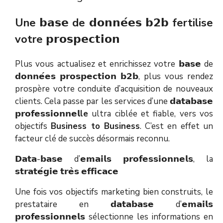
Une
𝗯𝗮𝘀𝗲
de
𝗱𝗼𝗻𝗻𝗲
𝗲𝘀
𝗯𝟮𝗯
fertilise
votre
𝗽𝗿𝗼𝘀𝗽𝗲𝗰𝘁𝗶𝗼𝗻
Plus vous actualisez et enrichissez votre 𝗯𝗮𝘀𝗲 de
𝗱𝗼𝗻𝗻𝗲́𝗲𝘀 𝗽𝗿𝗼𝘀𝗽𝗲𝗰𝘁𝗶𝗼𝗻 𝗯𝟮𝗯, plus vous rendez
prospère votre conduite d’acquisition de nouveaux
clients. Cela passe par les services d’une 𝗱𝗮𝘁𝗮𝗯𝗮𝘀𝗲
𝗽𝗿𝗼𝗳𝗲𝘀𝘀𝗶𝗼𝗻𝗻𝗲𝗹
le
ultra ciblée et fiable, vers vos
objectifs
Business to Business
. C’est en effet un
facteur clé de succès désormais reconnu.
𝗗𝗮𝘁𝗮-𝗯𝗮𝘀𝗲 d’𝗲𝗺𝗮𝗶𝗹𝘀 𝗽𝗿𝗼𝗳𝗲𝘀𝘀𝗶𝗼𝗻𝗻𝗲𝗹𝘀, la
𝘀𝘁𝗿𝗮𝘁𝗲́𝗴𝗶𝗲 𝘁𝗿𝗲̀𝘀 𝗲𝗳𝗳𝗶𝗰𝗮𝗰𝗲
Une fois vos objectifs marketing bien construits, le
prestataire en 𝗱𝗮𝘁𝗮𝗯𝗮𝘀𝗲 d’𝗲𝗺𝗮𝗶𝗹𝘀
𝗽𝗿𝗼𝗳𝗲𝘀𝘀𝗶𝗼𝗻𝗻𝗲𝗹𝘀 sélectionne les informations en