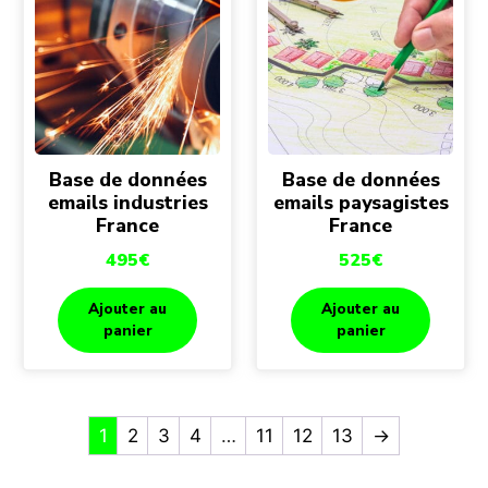
Base de données
Base de données
emails industries
emails paysagistes
France
France
495
€
525
€
Ajouter au
Ajouter au
panier
panier
1
2
3
4
…
11
12
13
→