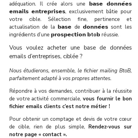
adéquation. Il crée alors une 𝗯𝗮𝘀𝗲 𝗱𝗼𝗻𝗻𝗲́𝗲𝘀
𝗲𝗺𝗮𝗶𝗹𝘀 𝗲𝗻𝘁𝗿𝗲𝗽𝗿𝗶𝘀𝗲𝘀, exclusivement bâtie pour
votre cible. Sélection fine, pertinence et
actualisation de la 𝗯𝗮𝘀𝗲 de 𝗱𝗼𝗻𝗻𝗲́𝗲𝘀 sont les
ingrédients d’une 𝗽𝗿𝗼𝘀𝗽𝗲𝗰𝘁𝗶𝗼𝗻
𝗯to𝗯
réussie.
Vous voulez acheter une base de données
emails d’entreprises, ciblée ?
Nous étudierons, ensemble, le fichier mailing BtoB,
parfaitement adapté à vos propres attentes.
Répondre à vos demandes, contribuer à la réussite
de votre activité commerciale,
vous fournir le bon
fichier emails clients c’est notre métier !
Pour obtenir un comptage et devis de votre cœur
de cible, rien de plus simple,
Rendez-vous sur
notre page « contact ».