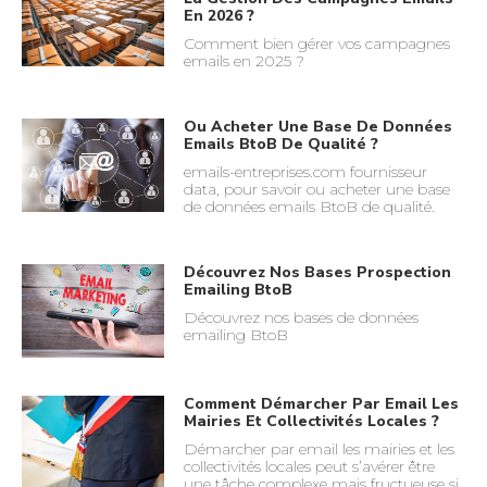
En 2026 ?
Comment bien gérer vos campagnes
emails en 2025 ?
Ou Acheter Une Base De Données
Emails BtoB De Qualité ?
emails-entreprises.com fournisseur
data, pour savoir ou acheter une base
de données emails BtoB de qualité.
Découvrez Nos Bases Prospection
Emailing BtoB
Découvrez nos bases de données
emailing BtoB
Comment Démarcher Par Email Les
Mairies Et Collectivités Locales ?
Démarcher par email les mairies et les
collectivités locales peut s’avérer être
une tâche complexe mais fructueuse si