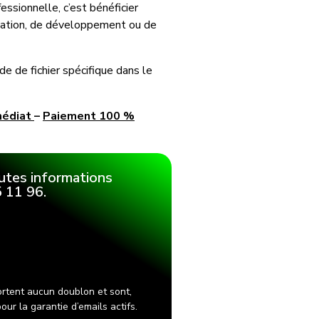
ssionnelle, c’est bénéficier
création, de développement ou de
 de fichier spécifique dans le
médiat
–
Paiement 100 %
utes informations
 11 96.
rtent aucun doublon et sont,
ur la garantie d’emails actifs.