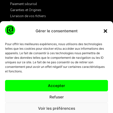
Paiement sécurisé
Garanties et Origines
Livraison de vos fichiers
Blog
Gérer le consentement
Légales
Pour offrir les meilleures expériences, nous utilisons des technologies
telles que les cookies pour stocker et/ou accéder aux informations des
Mentions Légales
appareils. Le fait de consentir à ces technologies nous permettra de
Conditions Générales de Vente
traiter des données telles que le comportement de navigation ou les ID
Informations Cookies
uniques sur ce site. Le fait de ne pas consentir ou de retirer son
consentement peut avoir un effet négatif sur certaines caractéristiques
et fonctions.
Transactions par carte bancaire
100% sécurisées 3D Secure + SSL
Accepter
Refuser
Voir les préférences
© 2024 EMAILS-ENTREPRISES.COM TOUS DROITS RÉSERVÉS.