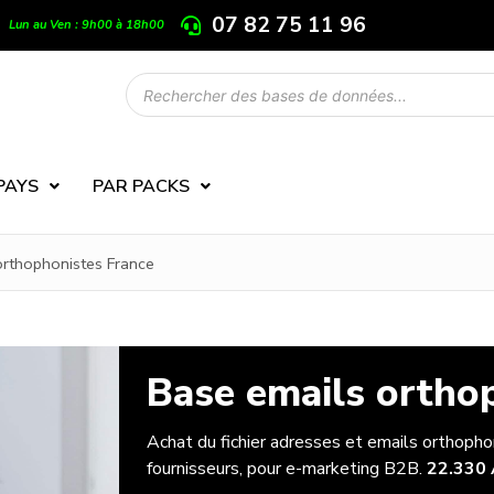
07 82 75 11 96
Lun au Ven : 9h00 à 18h00
PAYS
PAR PACKS
orthophonistes France
Base emails ortho
Achat du fichier adresses et emails orthopho
fournisseurs, pour e-marketing B2B.
22.330 