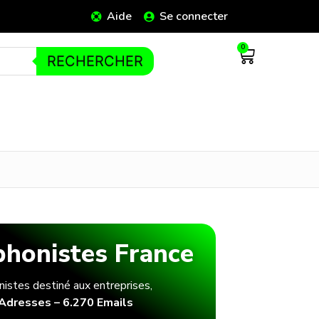
Aide
Se connecter
0
RECHERCHER
phonistes France
nistes destiné aux entreprises,
Adresses – 6.270 Emails