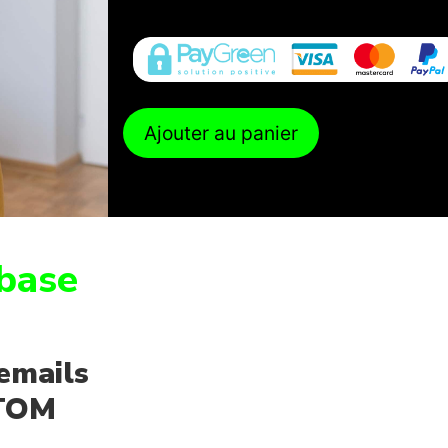
Ajouter au panier
base
emails
 TOM