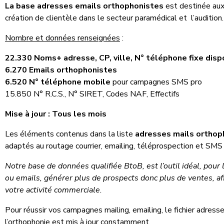
La base adresses emails orthophonistes
est destinée aux
création de clientèle dans le secteur paramédical et l’audition.
Nombre et données renseignées
:
22.330 Noms+ adresse, CP, ville, N° téléphone fixe disp
6.270 Emails orthophonistes
6.520 N° téléphone mobile
pour campagnes SMS pro
15.850 N° R.C.S., N° SIRET, Codes NAF, Effectifs
Mise à jour : Tous les mois
Les éléments contenus dans la liste
adresses mails orthop
adaptés au routage courrier, emailing, téléprospection et SMS
Notre base de données qualifiée BtoB, est l’outil idéal, pour 
ou emails, générer plus de prospects donc plus de ventes, a
votre activité commerciale.
Pour réussir vos campagnes mailing, emailing, le fichier adress
l’orthophonie est mis à jour constamment.