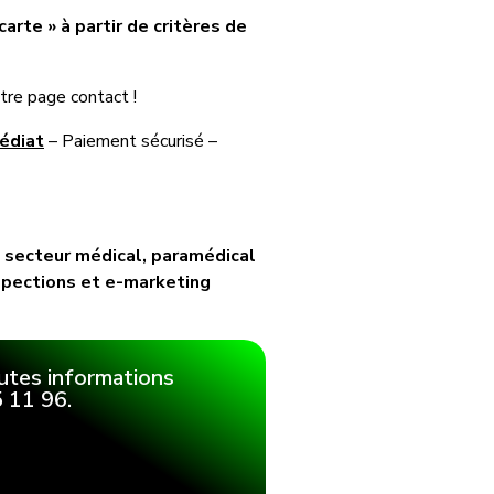
arte » à partir de critères de
re page contact !
édiat
– Paiement sécurisé –
 secteur médical, paramédical
spections et e-marketing
utes informations
 11 96.