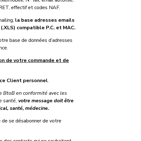
xe/mobile, N° fax, email autorisé,
IRET, effectif et codes NAF.
ailing,
la base adresses emails
 (.XLS) compatible P.C. et MAC.
notre base de données d’adresses
nce.
tion de votre commande et de
ce Client personnel
.
e BtoB en conformité avec les
de santé,
votre message doit être
ical, santé, médecine.
té de se désabonner de votre