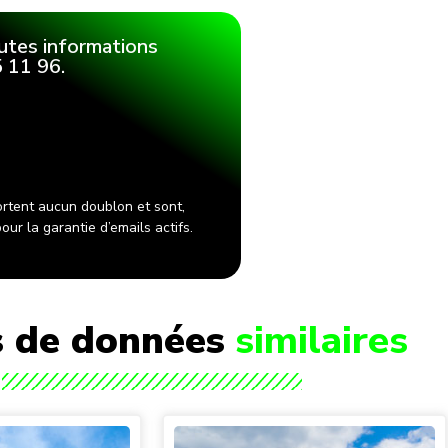
utes informations
 11 96.
rtent aucun doublon et sont,
ur la garantie d’emails actifs.
 de données
similaires