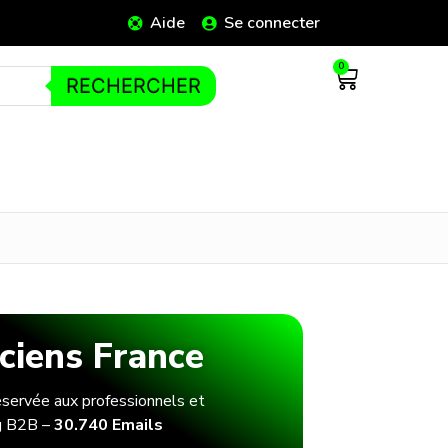
Aide
Se connecter
0
RECHERCHER
iciens France
 réservée aux professionnels et
ng B2B –
30.740 Emails