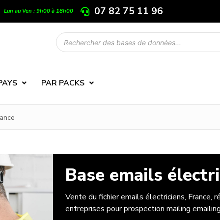
07 82 75 11 96
Lun au Ven : 9h00 à 18h00
PAYS
PAR PACKS
rance
Base emails électr
Vente du fichier emails électriciens, France,
entreprises pour prospection mailing emaili