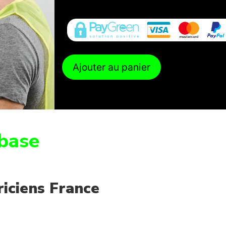
Ajouter au panier
base
riciens France