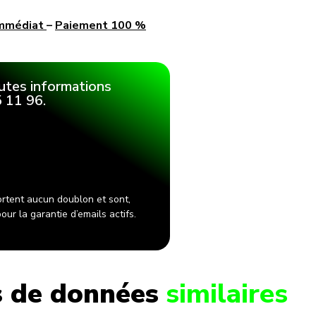
immédiat
–
Paiement 100 %
utes informations
 11 96.
rtent aucun doublon et sont,
ur la garantie d’emails actifs.
 de données
similaires