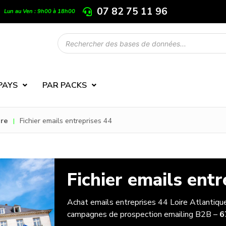
07 82 75 11 96
Lun au Ven : 9h00 à 18h00
PAYS
PAR PACKS
ire
Fichier emails entreprises 44
|
Fichier emails entr
Achat emails entreprises 44 Loire Atlantiqu
campagnes de prospection emailing B2B –
6