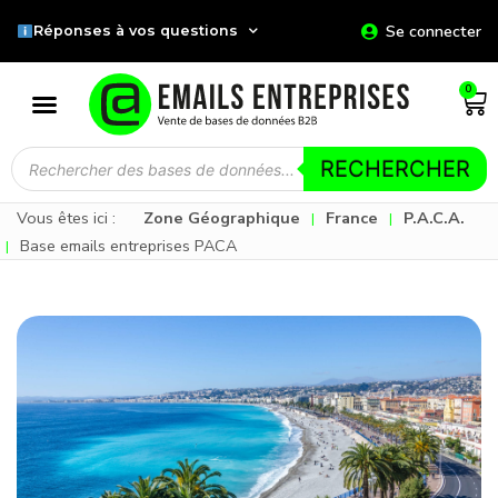
Se connecter
Réponses à vos questions
0
RECHERCHER
Vous êtes ici :
Zone Géographique
France
P.A.C.A.
|
|
Base emails entreprises PACA
|