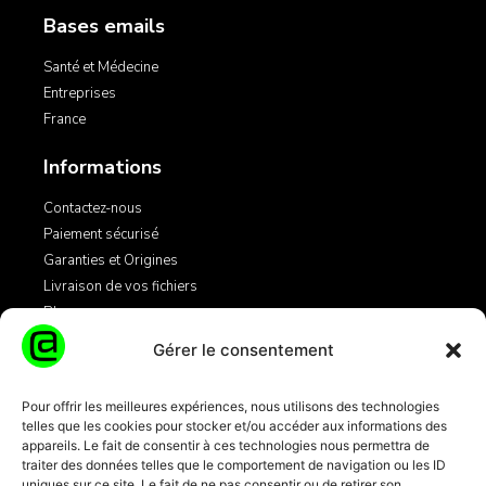
Bases emails
Santé et Médecine
Entreprises
France
Informations
Contactez-nous
Paiement sécurisé
Garanties et Origines
Livraison de vos fichiers
Blog
Gérer le consentement
Légales
Pour offrir les meilleures expériences, nous utilisons des technologies
telles que les cookies pour stocker et/ou accéder aux informations des
Mentions Légales
appareils. Le fait de consentir à ces technologies nous permettra de
Conditions Générales de Vente
traiter des données telles que le comportement de navigation ou les ID
Informations Cookies
uniques sur ce site. Le fait de ne pas consentir ou de retirer son