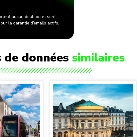
rtent aucun doublon et sont,
ur la garantie d’emails actifs.
 de données
similaires