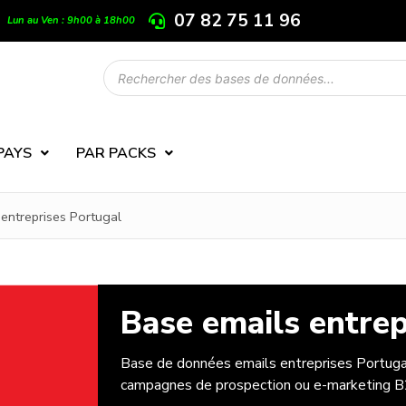
07 82 75 11 96
Lun au Ven : 9h00 à 18h00
PAYS
PAR PACKS
 entreprises Portugal
Base emails entrep
Base de données emails entreprises Portugal,
campagnes de prospection ou e-marketing 