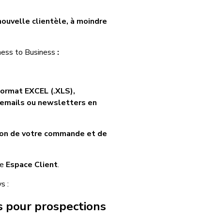
 nouvelle clientèle, à moindre
iness to Business
:
 format EXCEL (.XLS),
d’emails ou newsletters en
ion de votre commande et de
re
Espace Client
.
s :
s pour prospections