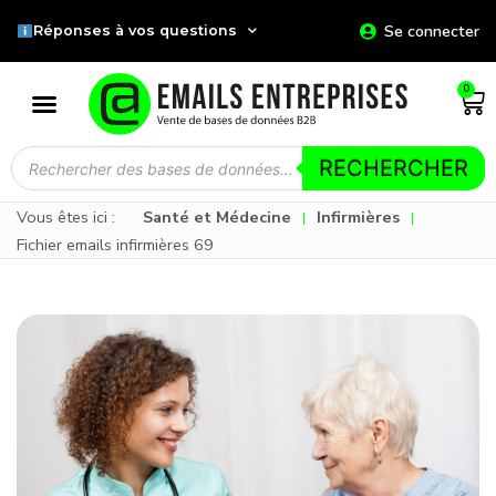
Se connecter
Réponses à vos questions
0
RECHERCHER
Vous êtes ici :
Santé et Médecine
Infirmières
|
|
Fichier emails infirmières 69