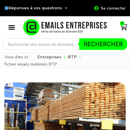
Se connecter
Réponses à vos questions
0
RECHERCHER
Vous êtes ici :
Entreprises
BTP
|
|
Fichier emails matériels BTP