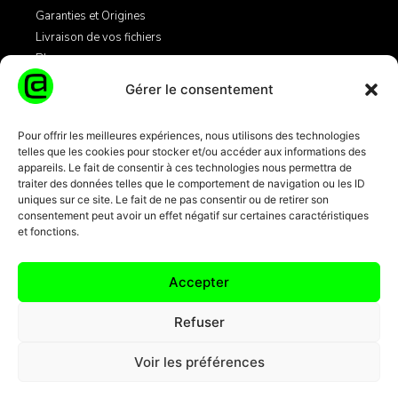
Garanties et Origines
Livraison de vos fichiers
Blog
Gérer le consentement
Légales
Pour offrir les meilleures expériences, nous utilisons des technologies
telles que les cookies pour stocker et/ou accéder aux informations des
Mentions Légales
appareils. Le fait de consentir à ces technologies nous permettra de
Conditions Générales de Vente
traiter des données telles que le comportement de navigation ou les ID
Informations Cookies
uniques sur ce site. Le fait de ne pas consentir ou de retirer son
consentement peut avoir un effet négatif sur certaines caractéristiques
et fonctions.
Transactions par carte bancaire
100% sécurisées 3D Secure + SSL
Accepter
Refuser
Voir les préférences
© 2024 EMAILS-ENTREPRISES.COM TOUS DROITS RÉSERVÉS.