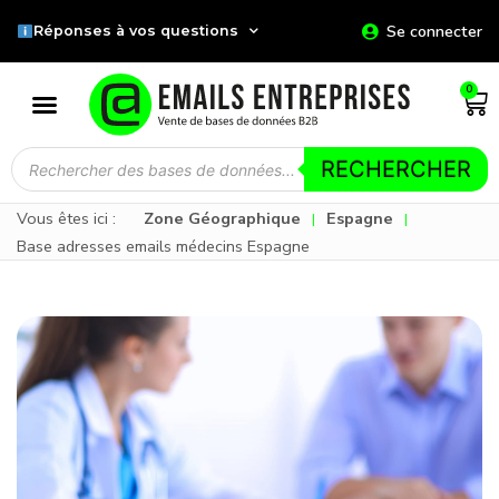
Se connecter
Réponses à vos questions
0
RECHERCHER
Vous êtes ici :
Zone Géographique
Espagne
|
|
Base adresses emails médecins Espagne