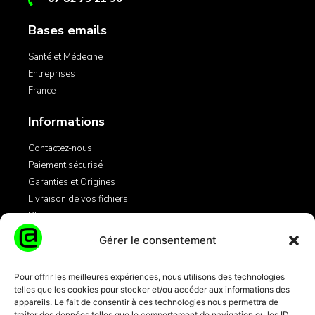
Bases emails
Santé et Médecine
Entreprises
France
Informations
Contactez-nous
Paiement sécurisé
Garanties et Origines
Livraison de vos fichiers
Blog
Gérer le consentement
Légales
Pour offrir les meilleures expériences, nous utilisons des technologies
telles que les cookies pour stocker et/ou accéder aux informations des
Mentions Légales
appareils. Le fait de consentir à ces technologies nous permettra de
Conditions Générales de Vente
traiter des données telles que le comportement de navigation ou les ID