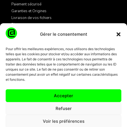
Paiement sécurisé
Garanties et Origines
Livraison de vos fichiers
Blog
Gérer le consentement
Légales
Pour offrir les meilleures expériences, nous utilisons des technologies
telles que les cookies pour stocker et/ou accéder aux informations des
Mentions Légales
appareils. Le fait de consentir à ces technologies nous permettra de
Conditions Générales de Vente
traiter des données telles que le comportement de navigation ou les ID
Informations Cookies
uniques sur ce site. Le fait de ne pas consentir ou de retirer son
consentement peut avoir un effet négatif sur certaines caractéristiques
et fonctions.
Transactions par carte bancaire
100% sécurisées 3D Secure + SSL
Accepter
Refuser
Voir les préférences
© 2024 EMAILS-ENTREPRISES.COM TOUS DROITS RÉSERVÉS.